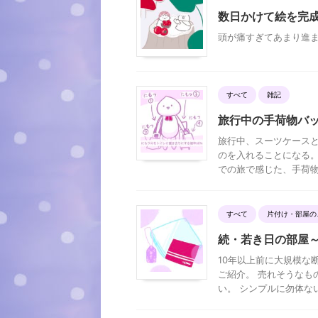
数日かけて絵を完
頭が痛すぎてあまり進
すべて
雑記
旅行中の手荷物バ
旅行中、スーツケースと
のを入れることになる。
での旅で感じた、手荷物に
すべて
片付け・部屋の
続・若き日の部屋
10年以上前に大規模な
ご紹介。 売れそうなも
い。 シンプルに勿体ないか