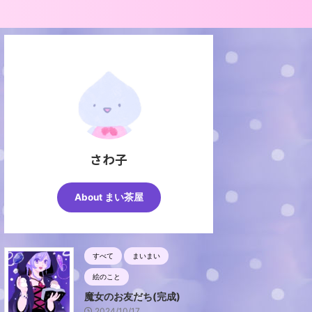
さわ子
About まい茶屋
すべて
まいまい
絵のこと
魔女のお友だち(完成)
2024/10/17