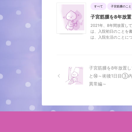
すべて
子宮筋腫のこと
子宮筋腫を8年放
2021年、8年間放置
は、入院初日のことを書
は、入院生活のことについ
子宮筋腫を8年放置し
と⑭～術後1日目③
異常編～