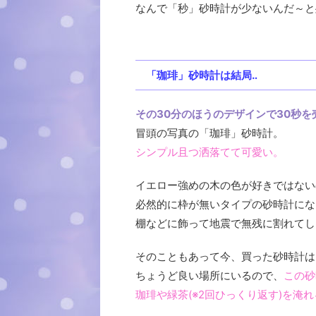
なんで「秒」砂時計が少ないんだ～と
「珈琲」砂時計は結局‥
その30分のほうのデザインで30秒を
冒頭の写真の「珈琲」砂時計。
シンプル且つ洒落てて可愛い。
イエロー強めの木の色が好きではない
必然的に枠が無いタイプの砂時計にな
棚などに飾って地震で無残に割れてし
そのこともあって今、買った砂時計は
ちょうど良い場所にいるので、
この砂
珈琲や緑茶(※2回ひっくり返す)を淹