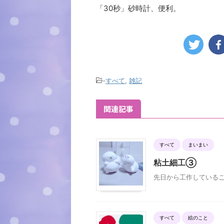
「30秒」砂時計、便利。
-
すべて
,
雑記
関連記事
すべて
まいまい
粘土細工③
先日から工作している
すべて
絵のこと