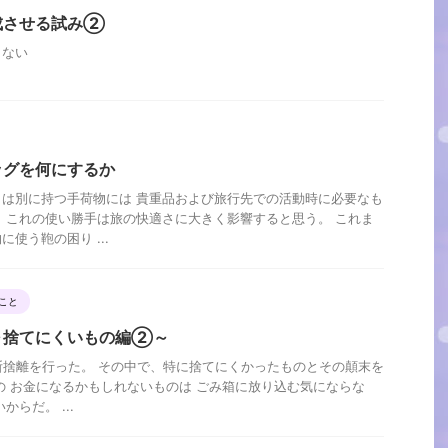
成させる試み②
まない
ッグを何にするか
は別に持つ手荷物には 貴重品および旅行先での活動時に必要なも
 これの使い勝手は旅の快適さに大きく影響すると思う。 これま
使う鞄の困り ...
こと
～捨てにくいもの編②～
断捨離を行った。 その中で、特に捨てにくかったものとその顛末を
の お金になるかもしれないものは ごみ箱に放り込む気にならな
らだ。 ...