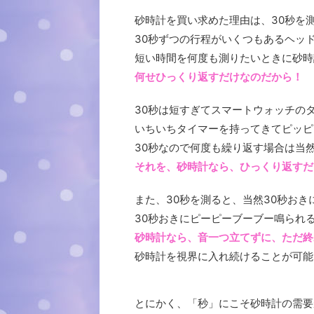
砂時計を買い求めた理由は、30秒を
30秒ずつの行程がいくつもあるヘッ
短い時間を何度も測りたいときに砂時
何せひっくり返すだけなのだから！
30秒は短すぎてスマートウォッチの
いちいちタイマーを持ってきてピッピ
30秒なので何度も繰り返す場合は当
それを、砂時計なら、ひっくり返すだ
また、30秒を測ると、当然30秒お
30秒おきにピーピーブーブー鳴られ
砂時計なら、音一つ立てずに、ただ終
砂時計を視界に入れ続けることが可能
とにかく、「秒」にこそ砂時計の需要