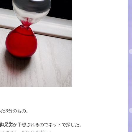
いた3分のもの。
御足労
が予想されるのでネットで探した。