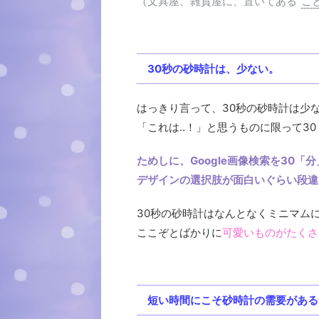
（文具屋、雑貨屋に、置いてある”
こ
30秒の砂時計は、少ない。
はっきり言って、30秒の砂時計は少
「これは‥！」と思うものに限って3
ためしに、Google画像検索を30
デザインの選択肢が面白いぐらい段違
30秒の砂時計はなんとなくミニマム
ここぞとばかりに
可愛いものがたくさ
短い時間にこそ砂時計の需要がある