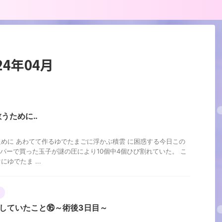
4年04月
うために‥
めに あわてて作るゆでたまごに浮かぶ積雲 に困惑する今日この
ーパーで買った玉子が謎の圧により10個中4個ひび割れていた。 こ
ゆでたま ...
していたこと⑯～術後3日目～