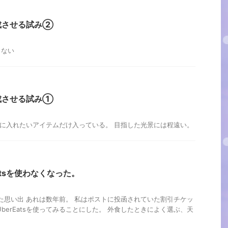
成させる試み②
まない
成させる試み①
中に入れたいアイテムだけ入っている。 目指した光景には程遠い。
atsを使わなくなった。
使った思い出 あれは数年前。 私はポストに投函されていた割引チケッ
berEatsを使ってみることにした。 外食したときによく選ぶ、天