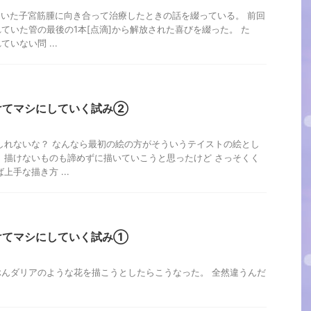
していた子宮筋腫に向き合って治療したときの話を綴っている。 前回
ていた管の最後の1本[点滴]から解放された喜びを綴った。 た
いない問 ...
けてマシにしていく試み②
しれないな？ なんなら最初の絵の方がそういうテイストの絵とし
 描けないものも諦めずに描いていこうと思ったけど さっそくく
上手な描き方 ...
けてマシにしていく試み①
んダリアのような花を描こうとしたらこうなった。 全然違うんだ