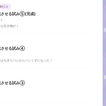
絵のこと
させる試み⑤(完成)
ト
んな生き物が！
成させる試み④
ンはちぎりパンからパンくずになった！
成させる試み③