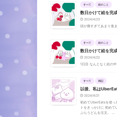
すべて
絵のこと
数日かけて絵を完
2024/4/23
頭が痛すぎてあまり進
すべて
絵のこと
数日かけて絵を完
2024/4/22
1日目 なんとなく絵の
すべて
雑記
以後、私はUberE
2024/4/21
初めてUberEatsを
トをきっかけに 初めてU
ぷらうどんを注文。 ...