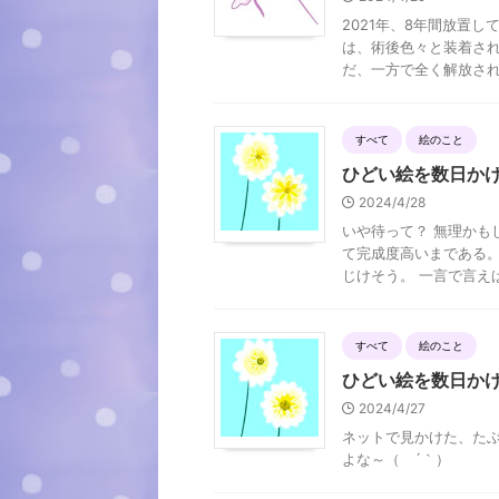
2021年、8年間放置
は、術後色々と装着され
だ、一方で全く解放されて
すべて
絵のこと
ひどい絵を数日か
2024/4/28
いや待って？ 無理かも
て完成度高いまである。
じけそう。 一言で言えば
すべて
絵のこと
ひどい絵を数日か
2024/4/27
ネットで見かけた、たぶ
よな～（ ´｀）