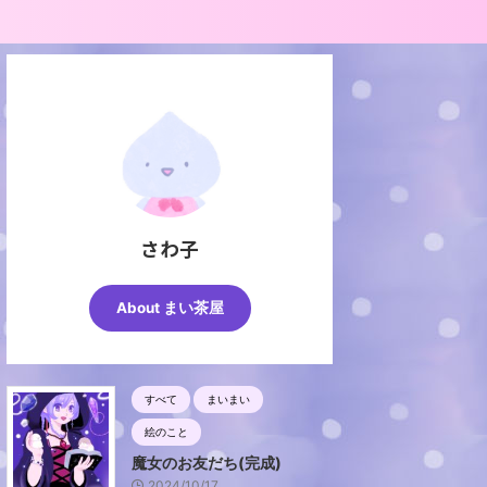
さわ子
About まい茶屋
すべて
まいまい
絵のこと
魔女のお友だち(完成)
2024/10/17