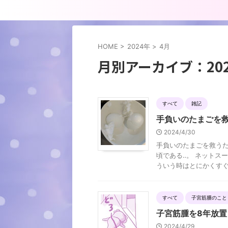
HOME
>
2024年
>
4月
月別アーカイブ：202
すべて
雑記
手負いのたまごを救
2024/4/30
手負いのたまごを救うた
頃である‥。 ネットス
ういう時はとにかくすぐに
すべて
子宮筋腫のこと
子宮筋腫を8年放置
2024/4/29