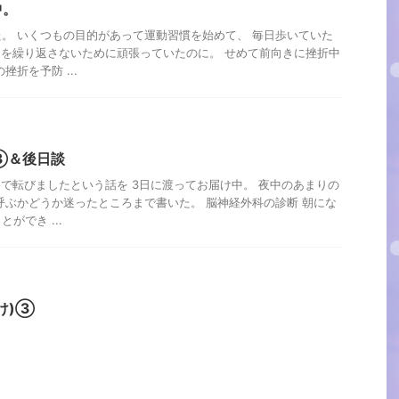
中。
。 いくつもの目的があって運動習慣を始めて、 毎日歩いていた
月を繰り返さないために頑張っていたのに。 せめて前向きに挫折中
挫折を予防 ...
③＆後日談
路で転びましたという話を 3日に渡ってお届け中。 夜中のあまりの
呼ぶかどうか迷ったところまで書いた。 脳神経外科の診断 朝にな
ができ ...
け)③