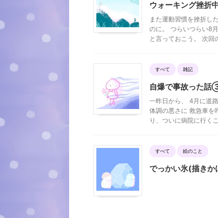
ウォーキング挫折
また運動習慣を挫折した
のに。 つらいつらい8
と言っておこう。 次回の
すべて
雑記
自爆で事故った話
一昨日から、 4月に道
体調の悪さに 救急車を
り、ついに病院に行くこと
すべて
絵のこと
でっかい氷(描きか