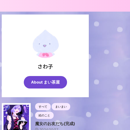
さわ子
About まい茶屋
すべて
まいまい
絵のこと
魔女のお友だち(完成)
2024/10/17