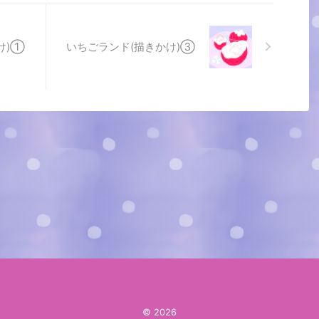
け)①
いちごランド(描きかけ)③
© 2026