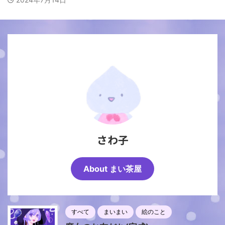
さわ子
About まい茶屋
すべて
まいまい
絵のこと