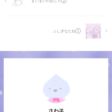
まいまいのおしり②
ふしぎなたね①
さわ子