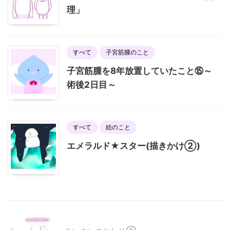
理」
すべて
子宮筋腫のこと
子宮筋腫を8年放置していたこと⑮～
術後2日目～
すべて
絵のこと
エメラルド★スター(描きかけ②)