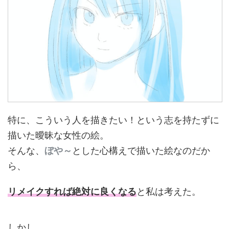
特に、こういう人を描きたい！という志を持たずに
描いた曖昧な女性の絵。
そんな、
ぼや～
とした心構えで描いた絵なのだか
ら、
リメイクすれば絶対に良くなる
と私は考えた。
しかし‥‥