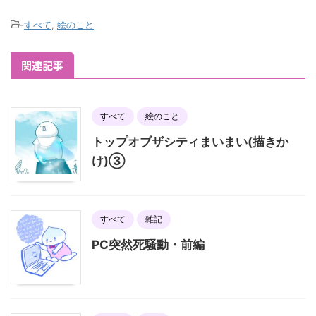
-
すべて
,
絵のこと
関連記事
すべて
絵のこと
トップオブザシティまいまい(描きか
け)③
すべて
雑記
PC突然死騒動・前編