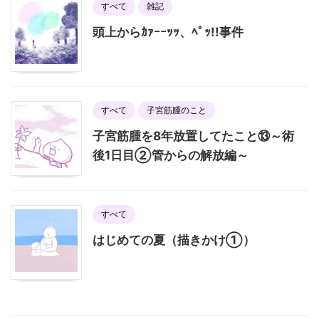
すべて
雑記
頭上からｶｧｰｰｯｯ、ﾍﾟｯ!!事件
すべて
子宮筋腫のこと
子宮筋腫を8年放置してたこと⑬～術
後1日目②管からの解放編～
すべて
はじめての夏（描きかけ①）