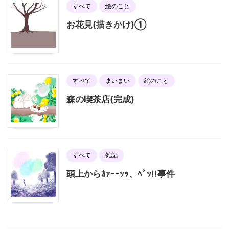
すべて
絵のこと
お花見(描きかけ)①
すべて
まいまい
絵のこと
森の喫茶店(完成)
すべて
雑記
頭上からｶｧｰｰｯｯ、ﾍﾟｯ!!事件