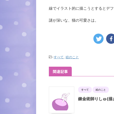
線でイラスト的に描こうとするとデフ
謎が深いな、猫の可愛さは。
-
すべて
,
絵のこと
関連記事
すべて
絵のこと
錬金術師りしゅ(描