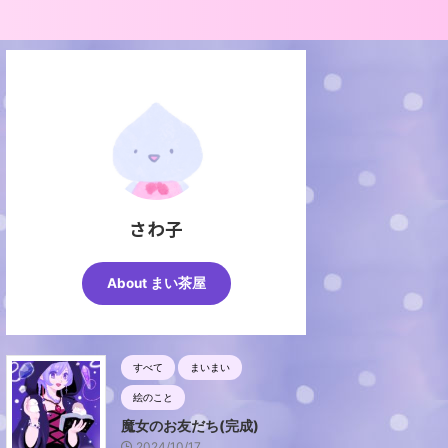
さわ子
About まい茶屋
すべて
まいまい
絵のこと
魔女のお友だち(完成)
2024/10/17