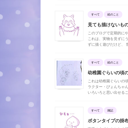
すべて
絵のこと
見ても描けないも
このブログで定期的にや
これは、実物を見ずにう
ずに描く遊びだけど、 世
すべて
絵のこと
幼稚園ぐらいの頃
これは幼稚園ぐらいの頃
ラクター・ぴょんちゃん
いろいろと思い出せること
すべて
雑記
ボタンタイプの掛