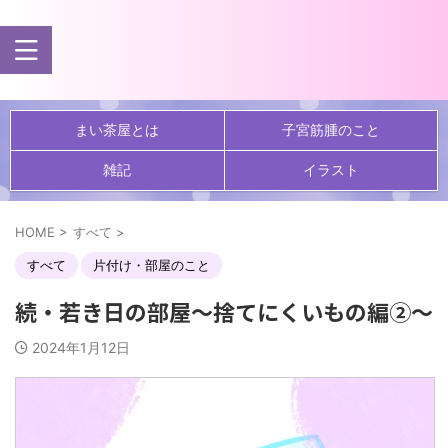
まい茶屋とは
子宮筋腫のこと
雑記
イラスト
HOME
>
すべて
>
すべて
片付け・部屋のこと
続・若き日の部屋～捨てにくいもの編②～
2024年1月12日