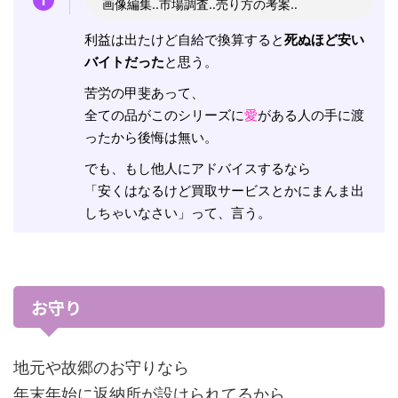
画像編集‥市場調査‥売り方の考案‥
利益は出たけど自給で換算すると
死ぬほど安い
バイトだった
と思う。
苦労の甲斐あって、
全ての品がこのシリーズに
愛
がある人の手に渡
ったから後悔は無い。
でも、もし他人にアドバイスするなら
「安くはなるけど買取サービスとかにまんま出
しちゃいなさい」って、言う。
お守り
地元や故郷のお守りなら
年末年始に返納所が設けられてるから