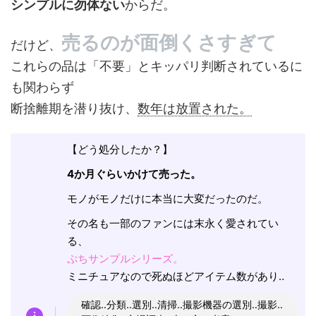
シンプルに勿体ない
からだ。
売るのが面倒くさすぎて
だけど、
これらの品は「不要」とキッパリ判断されているに
も関わらず
断捨離期を潜り抜け、
数年は放置された。
【どう処分したか？】
4か月ぐらいかけて売った。
モノがモノだけに本当に大変だったのだ。
その名も一部のファンには末永く愛されてい
る、
ぷちサンプルシリーズ。
ミニチュアなので死ぬほどアイテム数があり‥
確認‥分類‥選別‥清掃‥撮影機器の選別‥撮影‥