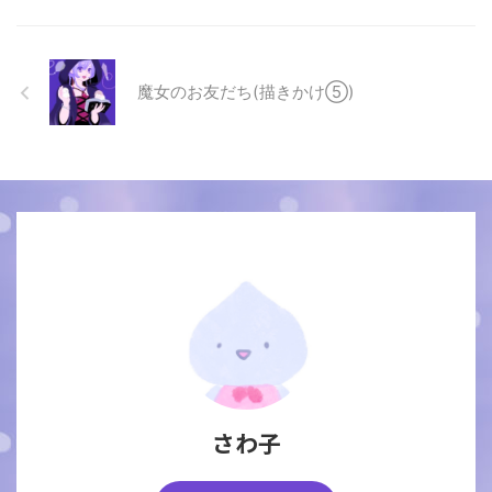
魔女のお友だち(描きかけ⑤)
さわ子