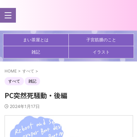
まい茶屋とは
子宮筋腫のこと
雑記
イラスト
HOME
>
すべて
>
すべて
雑記
PC突然死騒動・後編
2024年1月17日