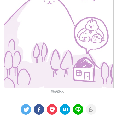
顔が遠い
。