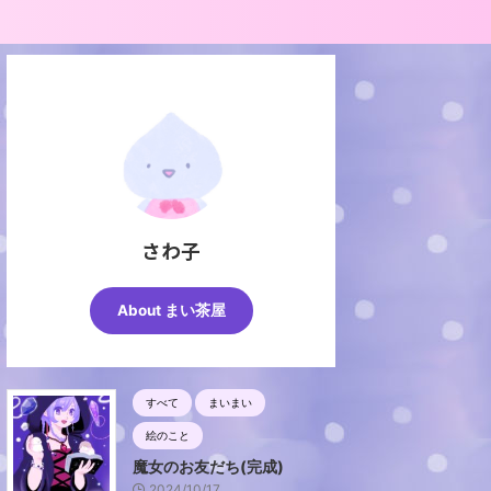
さわ子
About まい茶屋
すべて
まいまい
絵のこと
魔女のお友だち(完成)
2024/10/17