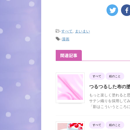
-
すべて
,
まいまい
-
漫画
関連記事
すべて
絵のこと
つるつるした布の
もっと楽しく塗れると思
サテン織りを採用してみ
「影はこういうところにこ
すべて
絵のこと