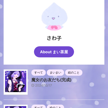
さわ子
About まい茶屋
すべて
まいまい
絵のこと
魔女のお友だち(完成)
2024/10/17
すべて
絵のこと