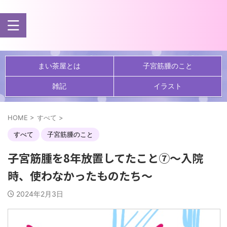
まい茶屋とは
子宮筋腫のこと
雑記
イラスト
HOME
>
すべて
>
すべて
子宮筋腫のこと
子宮筋腫を8年放置してたこと⑦～入院
時、使わなかったものたち～
2024年2月3日