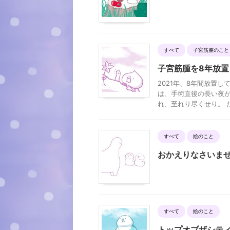
すべて
子宮筋腫のこと
子宮筋腫を8年放
2021年、8年間放置
は、手術直後の長い夜が
れ、至れり尽くせり。 だけ
すべて
絵のこと
おかえりなさいませ
すべて
絵のこと
トップオブザシティ