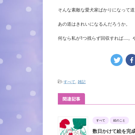
そんな素敵な愛犬家ばかりになって道
あの道はきれいになるんだろうか。
何なら私が1つ残らず回収すれば‥‥
-
すべて
,
雑記
関連記事
すべて
絵のこと
数日かけて絵を完