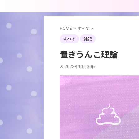
HOME
>
すべて
>
すべて
雑記
置きうんこ理論
2023年10月30日