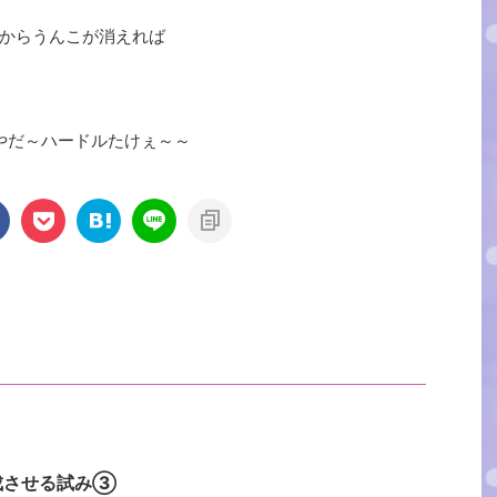
からうんこが消えれば
。やだ～ハードルたけぇ～～
成させる試み③