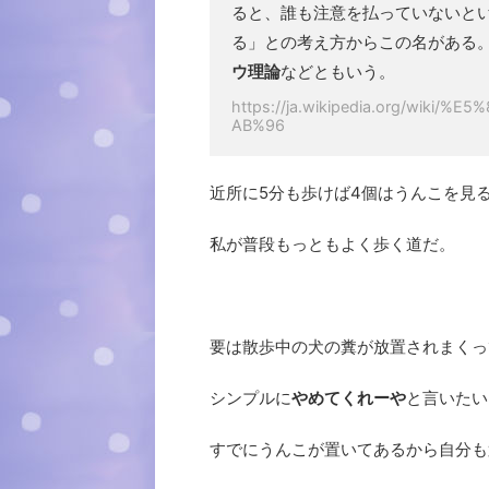
ると、誰も注意を払っていないと
る」との考え方からこの名がある
ウ理論
などともいう。
https://ja.wikipedia.org/wi
AB%96
近所に5分も歩けば4個はうんこを見
私が普段もっともよく歩く道だ。
要は散歩中の犬の糞が放置されまくっ
シンプルに
やめてくれーや
と言いたい
すでにうんこが置いてあるから自分も