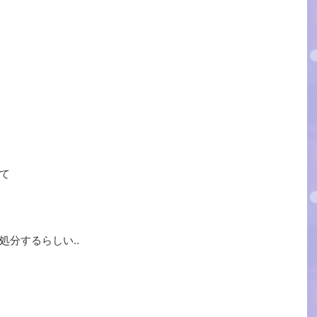
て
分するらしい..