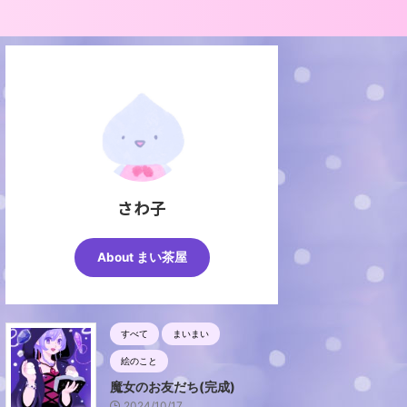
さわ子
About まい茶屋
すべて
まいまい
絵のこと
魔女のお友だち(完成)
2024/10/17