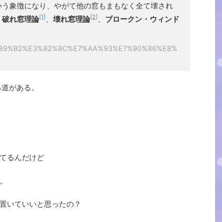
いう象徴になり、やがて他の窓もまもなく全て壊され
[1]
[2]
。
破れ窓理論
、
壊れ窓理論
、
ブロークン・ウィンド
ki/%E5%89%B2%E3%82%8C%E7%AA%93%E7%90%86%E8%
る道がある。
てるんだけど
。
置いていいと思ったの？