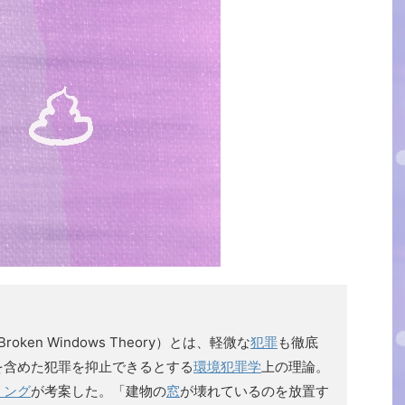
 Broken Windows Theory）とは、軽微な
犯罪
も徹底
を含めた犯罪を抑止できるとする
環境犯罪学
上の理論。
リング
が考案した。「建物の
窓
が壊れているのを放置す