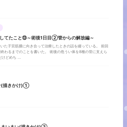
置してたこと⑬～術後1日目②管からの解放編～
していた子宮筋腫に向き合って治療したときの話を綴っている。 前回
終わるまでのことを書いた。 術後の危うい体を8種の管に支えら
どめち ...
(描きかけ)①
まいまい(描きかけ)③