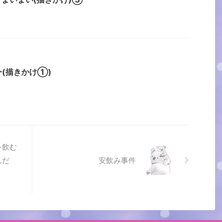
(描きかけ①)
を飲む
んだ
安飲み事件